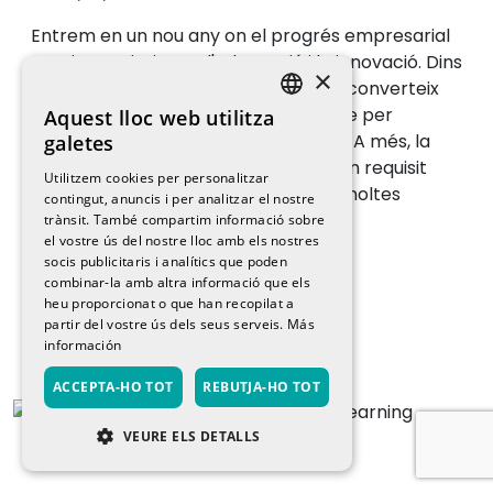
Entrem en un nou any on el progrés empresarial
continua prioritzant l'adaptació i la innovació. Dins
×
el mercat laboral, la digitalització es converteix
en un recurs prioritari i imprescindible per
Aquest lloc web utilitza
SPANISH
generar oportunitats de creixement. A més, la
galetes
CATALAN
sostenibilitat també es perfila com un requisit
Utilitzem cookies per personalitzar
fonamental per garantir el futur de moltes
contingut, anuncis i per analitzar el nostre
companyies.
trànsit. També compartim informació sobre
el vostre ús del nostre lloc amb els nostres
socis publicitaris i analítics que poden
combinar-la amb altra informació que els
LLEGIR MÉS
heu proporcionat o que han recopilat a
partir del vostre ús dels seus serveis.
Más
información
ACCEPTA-HO TOT
REBUTJA-HO TOT
VEURE ELS DETALLS
ESTRICTAMENT NECESSÀRIES