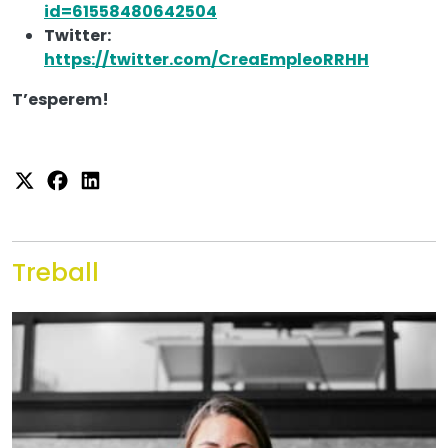
id=61558480642504
Twitter:
https://twitter.com/CreaEmpleoRRHH
T’esperem!
Treball