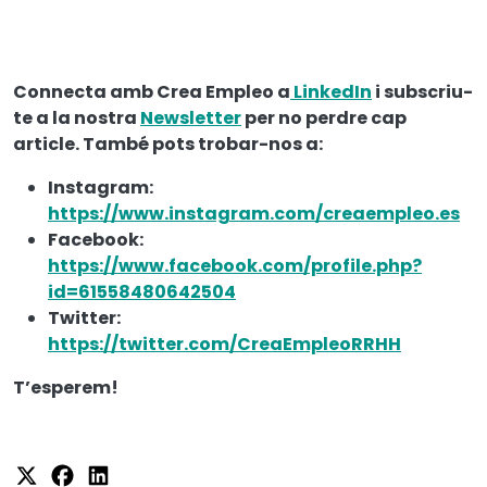
Connecta amb Crea Empleo a
LinkedIn
i subscriu-
te a la nostra
Newsletter
per no perdre cap
article. També pots trobar-nos a:
Instagram:
https://www.instagram.com/creaempleo.es
Facebook:
https://www.facebook.com/profile.php?
id=61558480642504
Twitter:
https://twitter.com/CreaEmpleoRRHH
T’esperem!