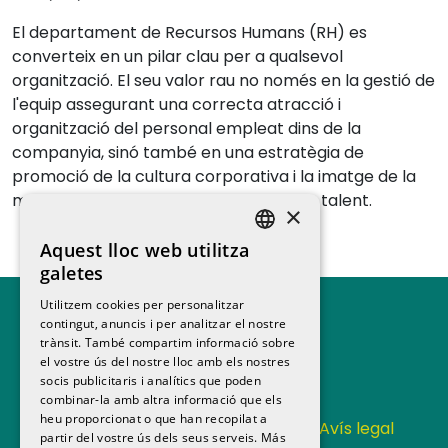
El departament de Recursos Humans (RH) es
converteix en un pilar clau per a qualsevol
organització. El seu valor rau no només en la gestió de
l'equip assegurant una correcta atracció i
organització del personal empleat dins de la
companyia, sinó també en una estratègia de
promoció de la cultura corporativa i la imatge de la
marca ocupadora per atraure i retenir talent.
×
Aquest lloc web utilitza
SPANISH
galetes
CATALAN
Utilitzem cookies per personalitzar
contingut, anuncis i per analitzar el nostre
trànsit. També compartim informació sobre
el vostre ús del nostre lloc amb els nostres
socis publicitaris i analítics que poden
combinar-la amb altra informació que els
heu proporcionat o que han recopilat a
Contacta
Política de privacitat
Avís legal
partir del vostre ús dels seus serveis.
Más