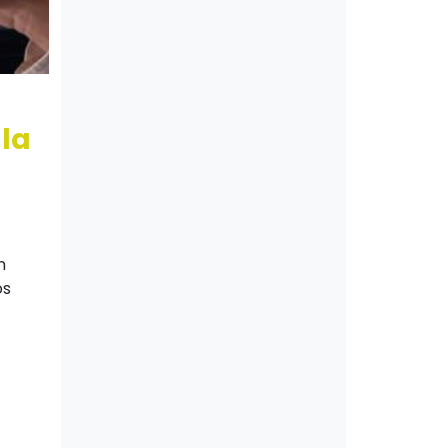
 la
n
os