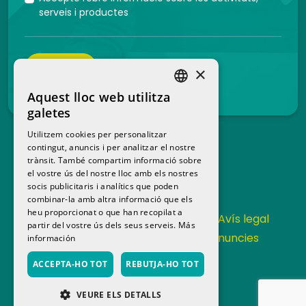
serveis i productes
ENVIAR
×
Aquest lloc web utilitza
SPANISH
galetes
CATALAN
Utilitzem cookies per personalitzar
contingut, anuncis i per analitzar el nostre
trànsit. També compartim informació sobre
el vostre ús del nostre lloc amb els nostres
socis publicitaris i analítics que poden
combinar-la amb altra informació que els
heu proporcionat o que han recopilat a
Contacta
Política de privacitat
Avís legal
partir del vostre ús dels seus serveis.
Más
Política de cookies
Canal de denuncies
información
Memoria anual
ACCEPTA-HO TOT
REBUTJA-HO TOT
VEURE ELS DETALLS