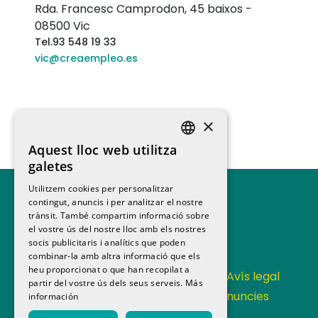
Rda. Francesc Camprodon, 45 baixos
-
08500
Vic
Tel.
93 548 19 33
vic@creaempleo.es
×
Aquest lloc web utilitza
SPANISH
galetes
CATALAN
Utilitzem cookies per personalitzar
contingut, anuncis i per analitzar el nostre
trànsit. També compartim informació sobre
el vostre ús del nostre lloc amb els nostres
socis publicitaris i analítics que poden
combinar-la amb altra informació que els
heu proporcionat o que han recopilat a
Contacta
Política de privacitat
Avís legal
partir del vostre ús dels seus serveis.
Más
Política de cookies
Canal de denuncies
información
Memoria anual