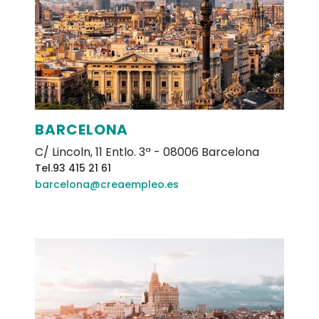
BARCELONA
C/ Lincoln, 11 Entlo. 3ª
-
08006
Barcelona
Tel.
93 415 21 61
barcelona@creaempleo.es