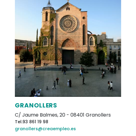
GRANOLLERS
C/ Jaume Balmes, 20
-
08401
Granollers
Tel.
93 861 19 98
granollers@creaempleo.es