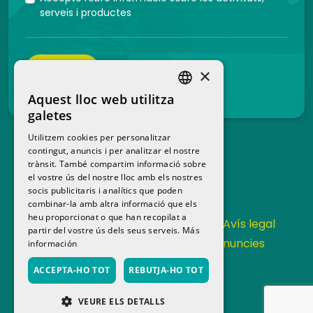
serveis i productes
ENVIAR
×
Aquest lloc web utilitza
SPANISH
galetes
CATALAN
Utilitzem cookies per personalitzar
contingut, anuncis i per analitzar el nostre
trànsit. També compartim informació sobre
el vostre ús del nostre lloc amb els nostres
socis publicitaris i analítics que poden
combinar-la amb altra informació que els
heu proporcionat o que han recopilat a
Contacta
Política de privacitat
Avís legal
partir del vostre ús dels seus serveis.
Más
Política de cookies
Canal de denuncies
información
Memoria anual
ACCEPTA-HO TOT
REBUTJA-HO TOT
VEURE ELS DETALLS