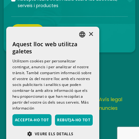
serveis i productes
ENVIAR
×
Aquest lloc web utilitza
SPANISH
galetes
CATALAN
Utilitzem cookies per personalitzar
contingut, anuncis i per analitzar el nostre
trànsit. També compartim informació sobre
el vostre ús del nostre lloc amb els nostres
socis publicitaris i analítics que poden
combinar-la amb altra informació que els
heu proporcionat o que han recopilat a
Contacta
Política de privacitat
Avís legal
partir del vostre ús dels seus serveis.
Más
Política de cookies
Canal de denuncies
información
Memoria anual
ACCEPTA-HO TOT
REBUTJA-HO TOT
VEURE ELS DETALLS