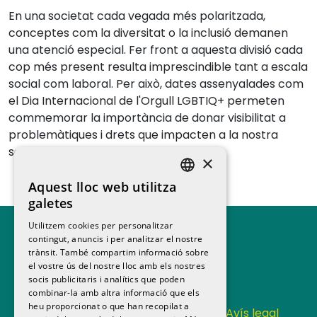
En una societat cada vegada més polaritzada,
conceptes com la diversitat o la inclusió demanen
una atenció especial. Fer front a aquesta divisió cada
cop més present resulta imprescindible tant a escala
social com laboral. Per això, dates assenyalades com
el Dia Internacional de l'Orgull LGBTIQ+ permeten
commemorar la importància de donar visibilitat a
problemàtiques i drets que impacten a la nostra
societat.
×
Aquest lloc web utilitza
SPANISH
galetes
CATALAN
Utilitzem cookies per personalitzar
contingut, anuncis i per analitzar el nostre
trànsit. També compartim informació sobre
el vostre ús del nostre lloc amb els nostres
socis publicitaris i analítics que poden
combinar-la amb altra informació que els
heu proporcionat o que han recopilat a
Contacta
Política de privacitat
Avís legal