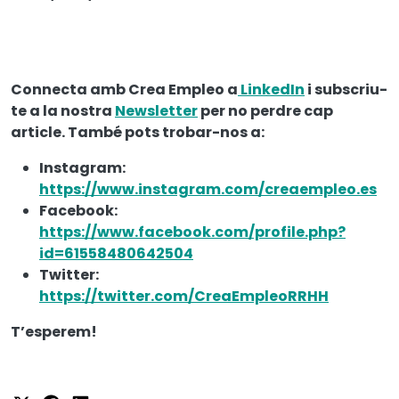
Connecta amb Crea Empleo a
LinkedIn
i subscriu-
te a la nostra
Newsletter
per no perdre cap
article. També pots trobar-nos a:
Instagram:
https://www.instagram.com/creaempleo.es
Facebook:
https://www.facebook.com/profile.php?
id=61558480642504
Twitter:
https://twitter.com/CreaEmpleoRRHH
T’esperem!