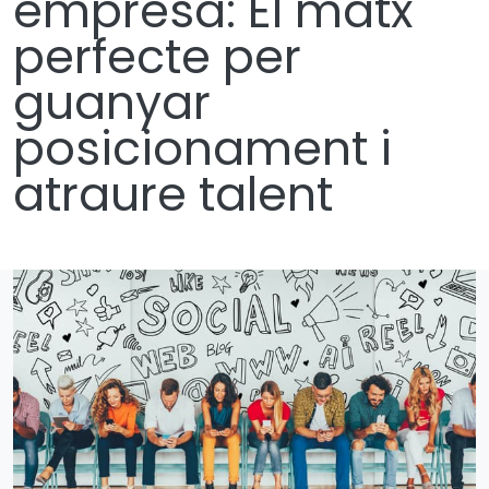
empresa: El matx
perfecte per
guanyar
posicionament i
atraure talent