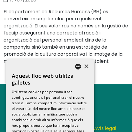
El departament de Recursos Humans (RH) es
converteix en un pilar clau per a qualsevol
organització. El seu valor rau no només en la gestió de
l'equip assegurant una correcta atracció i
organització del personal empleat dins de la
companyia, sinó també en una estratègia de
promoció de la cultura corporativa i la imatge de la
marca ocupadora per atraure i retenir talent.
×
Aquest lloc web utilitza
SPANISH
galetes
CATALAN
Utilitzem cookies per personalitzar
contingut, anuncis i per analitzar el nostre
trànsit. També compartim informació sobre
el vostre ús del nostre lloc amb els nostres
socis publicitaris i analítics que poden
combinar-la amb altra informació que els
heu proporcionat o que han recopilat a
Contacta
Política de privacitat
Avís legal
partir del vostre ús dels seus serveis.
Más