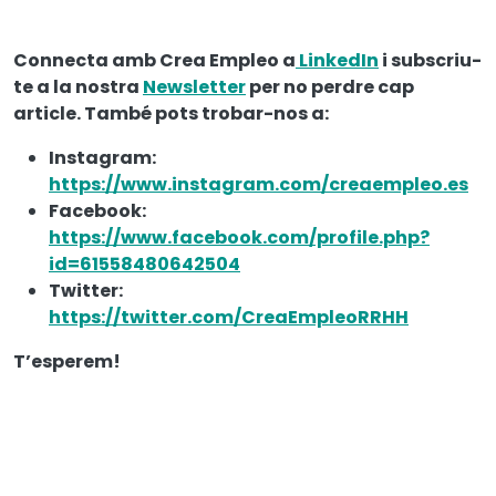
Connecta amb Crea Empleo a
LinkedIn
i subscriu-
te a la nostra
Newsletter
per no perdre cap
article. També pots trobar-nos a:
Instagram:
https://www.instagram.com/creaempleo.es
Facebook:
https://www.facebook.com/profile.php?
id=61558480642504
Twitter:
https://twitter.com/CreaEmpleoRRHH
T’esperem!