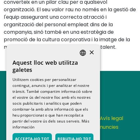
converteix en un pilar clau per a qualsevol
organització. El seu valor rau no només en la gestió de
l'equip assegurant una correcta atracció i
organització del personal empleat dins de la
companyia, sinó també en una estratègia de
promoció de la cultura corporativa i la imatge de la
marca ocupadora per atraure i retenir talent.
×
Aquest lloc web utilitza
SPANISH
galetes
CATALAN
Utilitzem cookies per personalitzar
contingut, anuncis i per analitzar el nostre
trànsit. També compartim informació sobre
el vostre ús del nostre lloc amb els nostres
socis publicitaris i analítics que poden
combinar-la amb altra informació que els
heu proporcionat o que han recopilat a
Contacta
Política de privacitat
Avís legal
partir del vostre ús dels seus serveis.
Más
Política de cookies
Canal de denuncies
información
Memoria anual
ACCEPTA-HO TOT
REBUTJA-HO TOT