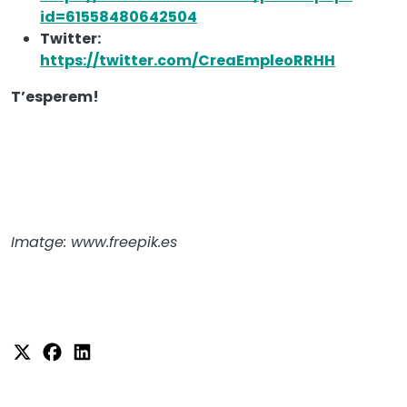
id=61558480642504
Twitter:
https://twitter.com/CreaEmpleoRRHH
T’esperem!
Imatge: www.freepik.es