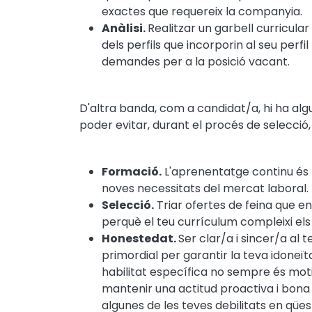
exactes que requereix la companyia.
Anàlisi.
Realitzar un garbell curricular
dels perfils que incorporin al seu perfi
demandes per a la posició vacant.
D'altra banda, com a candidat/a, hi ha alg
poder evitar, durant el procés de selecció,
Formació.
L'aprenentatge continu és
noves necessitats del mercat laboral.
Selecció.
Triar ofertes de feina que en
perquè el teu currículum compleixi els 
Honestedat.
Ser clar/a i sincer/a al t
primordial per garantir la teva idoneïta
habilitat específica no sempre és moti
mantenir una actitud proactiva i bona 
algunes de les teves debilitats en qü