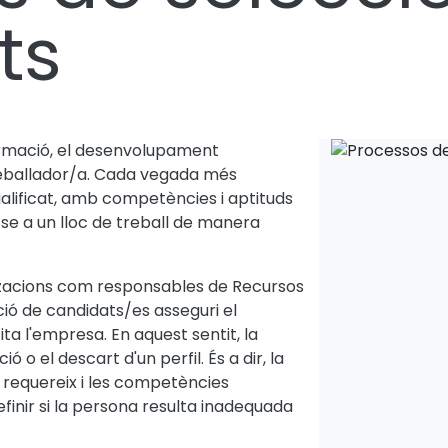
ts
ormació, el desenvolupament
treballador/a. Cada vegada més
ificat, amb competències i aptituds
se a un lloc de treball de manera
itzacions com responsables de Recursos
ió de candidats/es asseguri el
ita l'empresa. En aquest sentit, la
ó o el descart d'un perfil. És a dir, la
t requereix i les competències
inir si la persona resulta inadequada