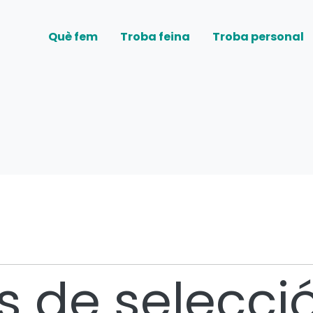
Què fem
Troba feina
Troba personal
 de selecció