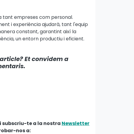
dica tant empreses com personal.
nt i experiència ajudarà, tant l'equip
manera constant, garantint així la
ncia, un entorn productiu i eficient.
 article? Et convidem a
mentaris.
i subscriu-te a la nostra
Newsletter
trobar-nos a: