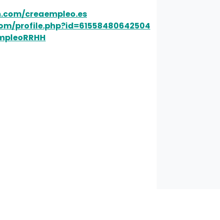
m.com/creaempleo.es
om/profile.php?id=61558480642504
EmpleoRRHH