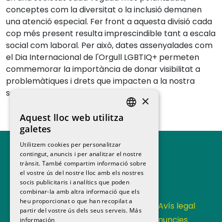
conceptes com la diversitat o la inclusió demanen
una atenció especial. Fer front a aquesta divisió cada
cop més present resulta imprescindible tant a escala
social com laboral. Per això, dates assenyalades com
el Dia Internacional de l'Orgull LGBTIQ+ permeten
commemorar la importància de donar visibilitat a
problemàtiques i drets que impacten a la nostra
societat.
×
Aquest lloc web utilitza
SPANISH
galetes
CATALAN
Utilitzem cookies per personalitzar
contingut, anuncis i per analitzar el nostre
trànsit. També compartim informació sobre
el vostre ús del nostre lloc amb els nostres
socis publicitaris i analítics que poden
combinar-la amb altra informació que els
heu proporcionat o que han recopilat a
Contacta
Política de privacitat
Avís legal
partir del vostre ús dels seus serveis.
Más
Política de cookies
Canal de denuncies
información