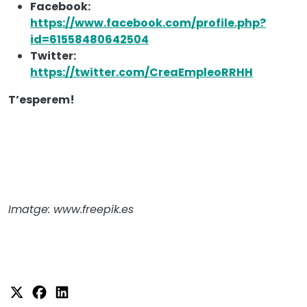
Facebook:
https://www.facebook.com/profile.php?
id=61558480642504
Twitter:
https://twitter.com/CreaEmpleoRRHH
T’esperem!
Imatge: www.freepik.es