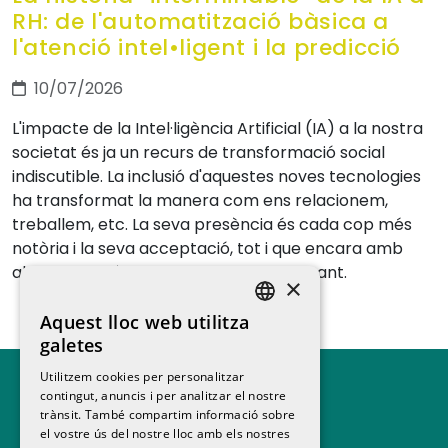
RH: de l'automatització bàsica a
l'atenció intel•ligent i la predicció
10/07/2026
L'impacte de la Intel·ligència Artificial (IA) a la nostra
societat és ja un recurs de transformació social
indiscutible. La inclusió d'aquestes noves tecnologies
ha transformat la manera com ens relacionem,
treballem, etc. La seva presència és cada cop més
notòria i la seva acceptació, tot i que encara amb
algunes reticències, continua augmentant.
×
Aquest lloc web utilitza
SPANISH
galetes
CATALAN
Utilitzem cookies per personalitzar
contingut, anuncis i per analitzar el nostre
trànsit. També compartim informació sobre
el vostre ús del nostre lloc amb els nostres