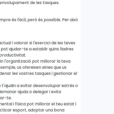
esenvolupament de les tasques.
re és fàcil, però és possible. Per això
ctual i valorar si l'exercici de les teves
pot ajudar-te a establir quins lladres
roductivitat.
in l'organització pot millorar la teva
exemple, us ofereixen eines que us
nar les vostres tasques i gestionar el
e t'ajudin a evitar desenvolupar estrès o
emanar ajuda o delegar i evita
ar-te.
ental i física pot millorar el teu estat i
racticar esport, adoptar una bona