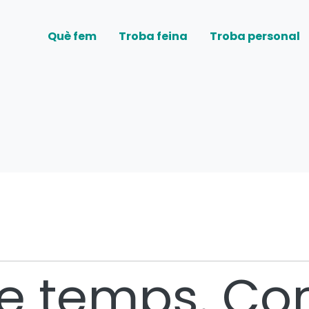
Què fem
Troba feina
Troba personal
de temps. Co