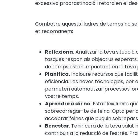
excessiva procrastinació i retard en el d
Combatre aquests lladres de temps no semp
et recomanem:
Reflexiona.
Analitzar la teva situació a
tasques respon als objectius esperats, 
de temps estan impactant en la teva p
Planifica.
Incloure recursos que facilit
eficiència. Les noves tecnologies, per 
permeten automatitzar processos, orde
vostre temps.
Aprendre a dir no.
Estableix límits qu
sobrecarregar-te de feina. Opta per d
acceptar feines que puguin sobrepass
Benestar.
Tenir cura de la teva salut m
contribuir a la reducció de l'estrès. P