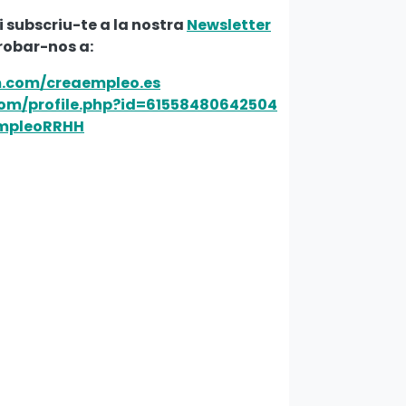
i subscriu-te a la nostra
Newsletter
trobar-nos a:
m.com/creaempleo.es
om/profile.php?id=61558480642504
EmpleoRRHH