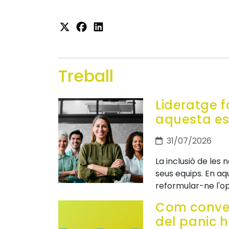
Treball
Lideratge f
aquesta es
31/07/2026
La inclusió de les 
seus equips. En a
reformular-ne l'op
Com conver
del panic h