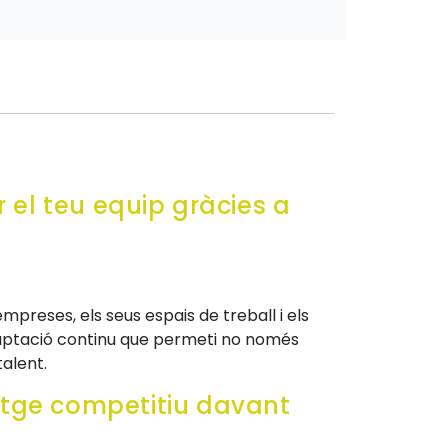
r el teu equip gràcies a
empreses, els seus espais de treball i els
adaptació continu que permeti no només
talent.
atge competitiu davant