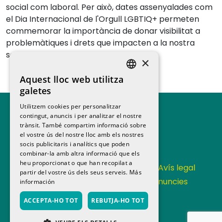
social com laboral. Per això, dates assenyalades com
el Dia Internacional de l'Orgull LGBTIQ+ permeten
commemorar la importància de donar visibilitat a
problemàtiques i drets que impacten a la nostra
societat.
×
Aquest lloc web utilitza
SPANISH
galetes
CATALAN
Utilitzem cookies per personalitzar
contingut, anuncis i per analitzar el nostre
trànsit. També compartim informació sobre
el vostre ús del nostre lloc amb els nostres
socis publicitaris i analítics que poden
combinar-la amb altra informació que els
heu proporcionat o que han recopilat a
Contacta
Política de privacitat
Avís legal
partir del vostre ús dels seus serveis.
Más
Política de cookies
Canal de denuncies
información
Memoria anual
ACCEPTA-HO TOT
REBUTJA-HO TOT