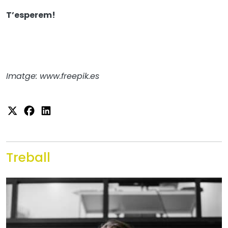
T’esperem!
Imatge: www.freepik.es
Treball