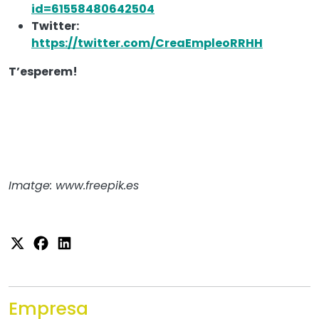
id=61558480642504
Twitter:
https://twitter.com/CreaEmpleoRRHH
T’esperem!
Imatge: www.freepik.es
Empresa