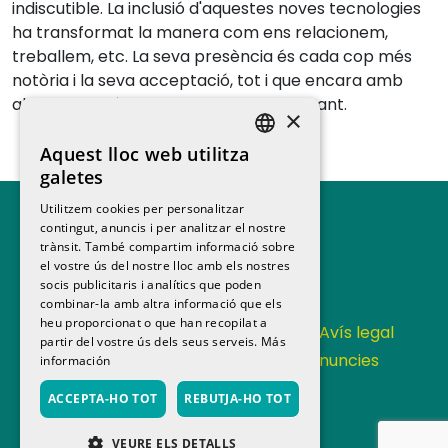
indiscutible. La inclusió d'aquestes noves tecnologies
ha transformat la manera com ens relacionem,
treballem, etc. La seva presència és cada cop més
notòria i la seva acceptació, tot i que encara amb
algunes reticències, continua augmentant.
×
Aquest lloc web utilitza
SPANISH
galetes
CATALAN
Utilitzem cookies per personalitzar
contingut, anuncis i per analitzar el nostre
trànsit. També compartim informació sobre
el vostre ús del nostre lloc amb els nostres
socis publicitaris i analítics que poden
combinar-la amb altra informació que els
heu proporcionat o que han recopilat a
Contacta
Política de privacitat
Avís legal
partir del vostre ús dels seus serveis.
Más
Política de cookies
Canal de denuncies
información
Memoria anual
ACCEPTA-HO TOT
REBUTJA-HO TOT
VEURE ELS DETALLS