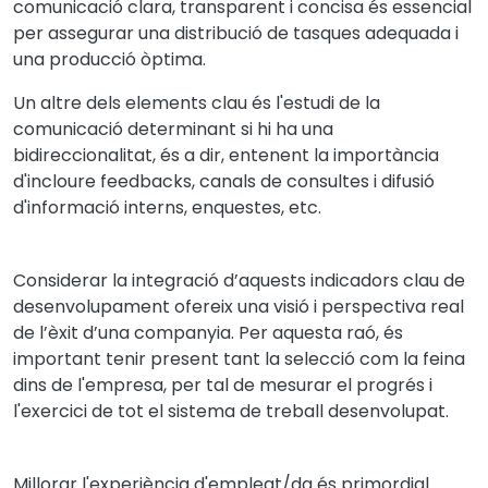
comunicaci
ó
clara, transparent i concisa
é
s essencial
per assegurar una distribuci
ó
de tasques adequada i
una producci
ó ò
ptima.
Un altre dels elements clau és l'estudi de la
comunicació determinant si hi ha una
bidireccionalitat, és a dir, entenent la importància
d'incloure feedbacks, canals de consultes i difusió
d'informació interns, enquestes, etc.
Considerar la integració d’aquests indicadors clau de
desenvolupament ofereix una visió i perspectiva real
de l’èxit d’una companyia. Per aquesta raó, és
important tenir present tant la selecció com la feina
dins de l'empresa, per tal de mesurar el progrés i
l'exercici de tot el sistema de treball desenvolupat.
Millorar l'experiència d'empleat/da és primordial