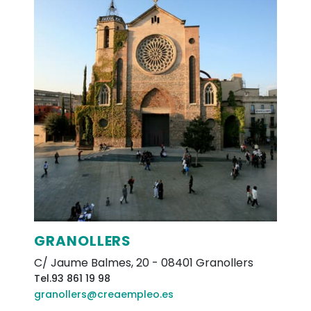
GRANOLLERS
C/ Jaume Balmes, 20
-
08401
Granollers
Tel.
93 861 19 98
granollers@creaempleo.es