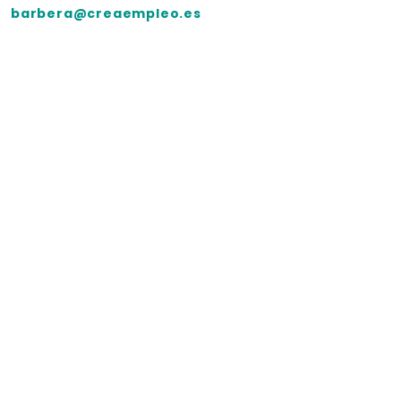
barbera@creaempleo.es