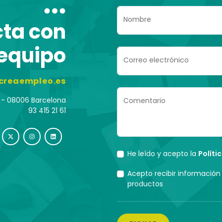
Nombre
ta con
 equipo
Correo electrónico
creaempleo.es
3ª - 08006 Barcelona
Comentario
93 415 21 61
He leído y acepto la
Políti
Acepto recibir información 
productos