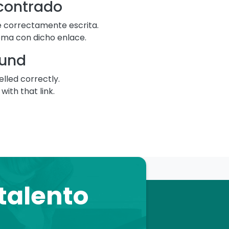
ncontrado
té correctamente escrita.
lema con dicho enlace.
ound
elled correctly.
ith that link.
 talento