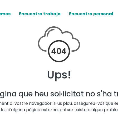
emos
Encuentra trabajo
Encuentra personal
Ups!
gina que heu sol·licitat no s'ha t
ament al vostre navegador, si us plau, assegureu-vos que e
aç des d'alguna pàgina externa, potser existeixi algun prob