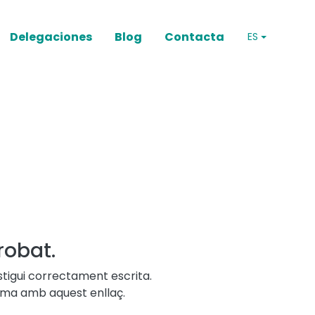
Delegaciones
Blog
Contacta
ES
robat.
stigui correctament escrita.
lema amb aquest enllaç.