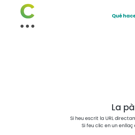
Qué hac
La pà
Si heu escrit la URL direct
Si feu clic en un enll