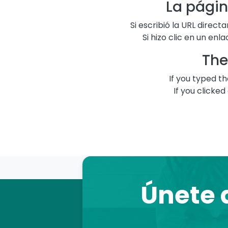
La págin
Si escribió la URL direc
Si hizo clic en un en
The
If you typed th
If you clicke
Únete a