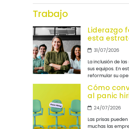
Trabajo
Liderazgo f
esta estra
31/07/2026
La inclusión de la
sus equipos. En e
reformular su oper
Cómo conve
al panic hi
24/07/2026
Las prisas pueden 
muchas las empres