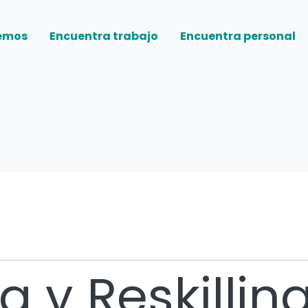
emos
Encuentra trabajo
Encuentra personal
a y Reskilling