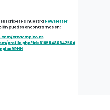
 suscríbete a nuestra
Newsletter
bién puedes encontrarnos en:
m.com/creaempleo.es
om/profile.php?id=61558480642504
EmpleoRRHH