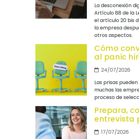
La desconexión di
Artículo 88 de la
el artículo 20 bis
la empresa después
otros aspectos.
Cómo conve
al panic hi
24/07/2026
Las prisas pueden 
muchas las empres
proceso de selecci
Prepara, c
entrevista
17/07/2026