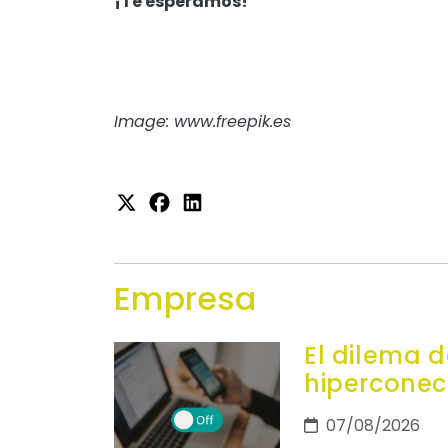
¡Te esperamos!
Image: www.freepik.es
Empresa
El dilema d
hiperconec
07/08/2026