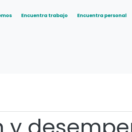
emos
Encuentra trabajo
Encuentra personal
n y desemp