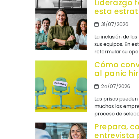
Liderazgo f
esta estra
31/07/2026
La inclusión de la
sus equipos. En e
reformular su oper
Cómo conve
al panic hi
24/07/2026
Las prisas pueden 
muchas las empres
proceso de selecci
Prepara, c
entrevista